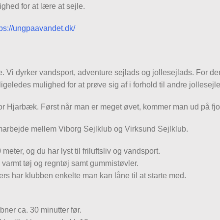
hed for at lære at sejle.
tps://ungpaavandet.dk/
e. Vi dyrker vandsport, adventure sejlads og jollesejlads. For d
igeledes mulighed for at prøve sig af i forhold til andre jollesejle
 for Hjarbæk. Først når man er meget øvet, kommer man ud på fj
amarbejde mellem Viborg Sejlklub og Virksund Sejlklub.
er, og du har lyst til friluftsliv og vandsport.
 varmt tøj og regntøj samt gummistøvler.
rs har klubben enkelte man kan låne til at starte med.
bner ca. 30 minutter før.