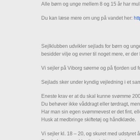
Alle børn og unge mellem 8 og 15 år har mulig
Du kan læse mere om ung på vandet her:
ht
Sejlklubben udvikler sejlads for børn og ung
besidder vilje og evner til noget mere, er der l
Vi sejler på Viborg søerne og på fjorden ud
Sejlads sker under kyndig vejledning i et s
Eneste krav er at du skal kunne svømme 200 met
Du behøver ikke våddragt eller tørdragt, men
Har man sin egen svømmevest er det fint, elle
Husk at medbringe skiftetøj og håndklæde.
Vi sejler kl. 18 – 20, og skuret med udstyret å