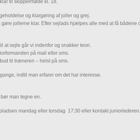
lar til skippermøde kl. 18.
igeholdelse og klargøring af joller og grej.
 gøre jollerne klar. Efter sejlads hjælpes alle med at få bådene o
til at sejle går vi indenfor og snakker teori.
uniorformanden på mail eller sms.
fbud til træneren – helst på sms.
 gange, indtil man erfarer om det har interesse.
, bør man tegne en.
pladsen mandag eller torsdag 17:30 eller kontakt juniorlederen