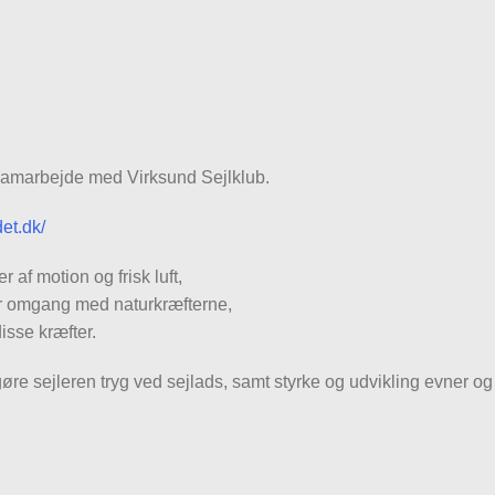
samarbejde med Virksund Sejlklub.
et.dk/
r af motion og frisk luft,
rer omgang med naturkræfterne,
isse kræfter.
re sejleren tryg ved sejlads, samt styrke og udvikling evner og