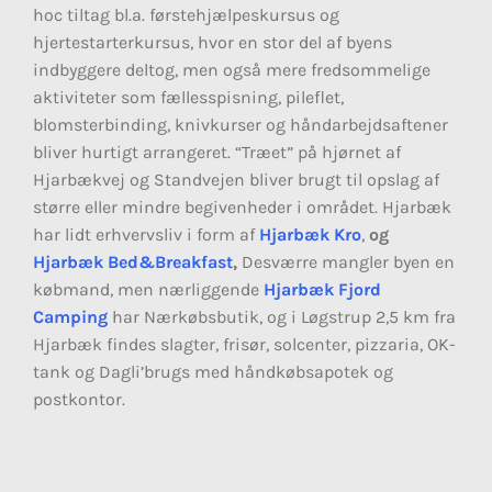
hoc tiltag bl.a. førstehjælpeskursus og
hjertestarterkursus, hvor en stor del af byens
indbyggere deltog, men også mere fredsommelige
aktiviteter som fællesspisning, pileflet,
blomsterbinding, knivkurser og håndarbejdsaftener
bliver hurtigt arrangeret. “Træet” på hjørnet af
Hjarbækvej og Standvejen bliver brugt til opslag af
større eller mindre begivenheder i området. Hjarbæk
har lidt erhvervsliv i form af
Hjarbæk Kro
,
og
Hjarbæk Bed&Breakfast
,
Desværre mangler byen en
købmand, men nærliggende
Hjarbæk Fjord
Camping
har Nærkøbsbutik, og i Løgstrup 2,5 km fra
Hjarbæk findes slagter, frisør, solcenter, pizzaria, OK-
tank og Dagli’brugs med håndkøbsapotek og
postkontor.