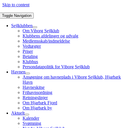
Skip to content
Toggle Navigation
Sejlklubben
Om Viborg Sejlklub
Klubbens afdelinger og udvalg
Medlemsskab/indmeldelse
Vedtægter
Priser
Betaling
Klubhus
Persondatapolitik for Viborg Sejlklub
Havnen
Ansøgning om havneplads i Viborg Sejlklub, Hjarbæk
Havn
Havneskitse
Frihavnsordning
Retningslinjer
Om Hjarbæk Fjord
Om Hjarbæk by
Aktuelt
Kalender
Svømning