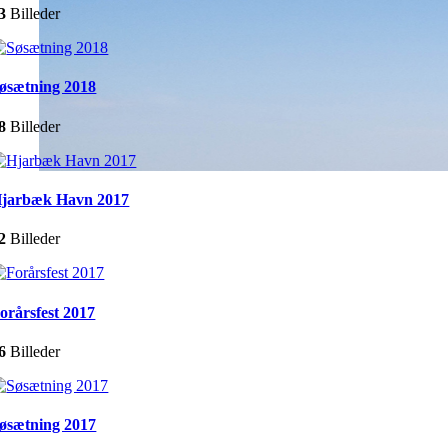
3
Billeder
øsætning 2018
8
Billeder
jarbæk Havn 2017
2
Billeder
orårsfest 2017
6
Billeder
øsætning 2017