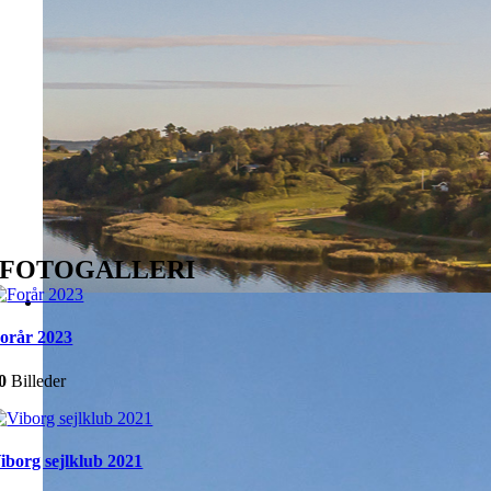
FOTOGALLERI
orår 2023
0
Billeder
iborg sejlklub 2021