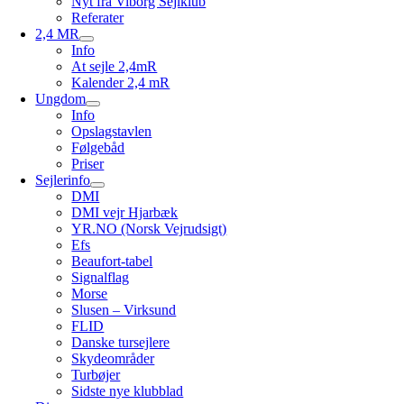
Nyt fra Viborg Sejlklub
Referater
2,4 MR
Info
At sejle 2,4mR
Kalender 2,4 mR
Ungdom
Info
Opslagstavlen
Følgebåd
Priser
Sejlerinfo
DMI
DMI vejr Hjarbæk
YR.NO (Norsk Vejrudsigt)
Efs
Beaufort-tabel
Signalflag
Morse
Slusen – Virksund
FLID
Danske tursejlere
Skydeområder
Turbøjer
Sidste nye klubblad