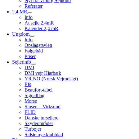
Nyt fra Viborg Sejlklub
Referater
2,4 MR
Info
At sejle 2,4mR
Kalender 2,4 mR
Ungdom
Info
Opslagstavlen
Følgebåd
Priser
Sejlerinfo
DMI
DMI vejr Hjarbæk
YR.NO (Norsk Vejrudsigt)
Efs
Beaufort-tabel
Signalflag
Morse
Slusen – Virksund
FLID
Danske tursejlere
Skydeområder
Turbøjer
Sidste nye klubblad