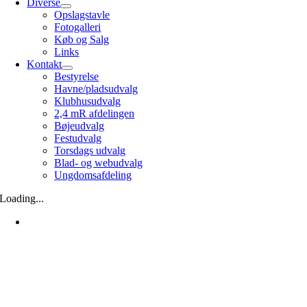
Diverse
Opslagstavle
Fotogalleri
Køb og Salg
Links
Kontakt
Bestyrelse
Havne/pladsudvalg
Klubhusudvalg
2,4 mR afdelingen
Bøjeudvalg
Festudvalg
Torsdags udvalg
Blad- og webudvalg
Ungdomsafdeling
Loading...