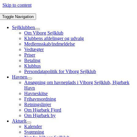
Skip to content
Toggle Navigation
Sejlklubben
Om Viborg Sejlklub
Klubbens afdelinger og udvalg
Medlemsskab/indmeldelse
Vedtægter
Priser
Betaling
Klubhus
Persondatapolitik for Viborg Sejlklub
Havnen
Ansøgning om havneplads i Viborg Sejlklub, Hjarbæk
Havn
Havneskitse
Frihavnsordning
Retningslinjer
Om Hjarbæk Fjord
Om Hjarbæk by
Aktuelt
Kalender
Svømning