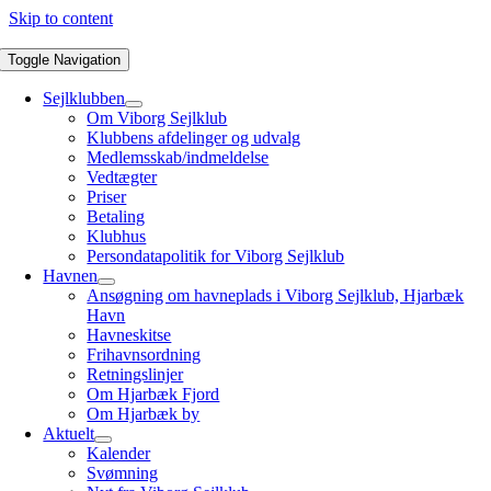
Skip to content
Toggle Navigation
Sejlklubben
Om Viborg Sejlklub
Klubbens afdelinger og udvalg
Medlemsskab/indmeldelse
Vedtægter
Priser
Betaling
Klubhus
Persondatapolitik for Viborg Sejlklub
Havnen
Ansøgning om havneplads i Viborg Sejlklub, Hjarbæk
Havn
Havneskitse
Frihavnsordning
Retningslinjer
Om Hjarbæk Fjord
Om Hjarbæk by
Aktuelt
Kalender
Svømning