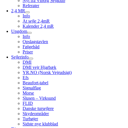
Nyt fra Viborg Sejlklub
Referater
2,4 MR
Info
At sejle 2,4mR
Kalender 2,4 mR
Ungdom
Info
Opslagstavlen
Følgebåd
Priser
Sejlerinfo
DMI
DMI vejr Hjarbæk
YR.NO (Norsk Vejrudsigt)
Efs
Beaufort-tabel
Signalflag
Morse
Slusen – Virksund
FLID
Danske tursejlere
Skydeområder
Turbøjer
Sidste nye klubblad