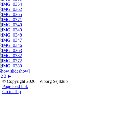
Show slideshow]
2
3
►
© Copyright
2026 - Viborg Sejlklub
Page load link
Go to Top