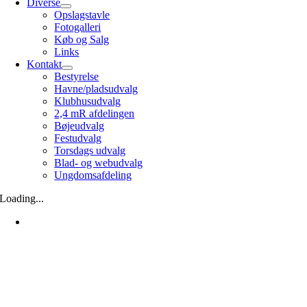
Diverse
Opslagstavle
Fotogalleri
Køb og Salg
Links
Kontakt
Bestyrelse
Havne/pladsudvalg
Klubhusudvalg
2,4 mR afdelingen
Bøjeudvalg
Festudvalg
Torsdags udvalg
Blad- og webudvalg
Ungdomsafdeling
Loading...