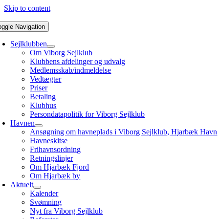
Skip to content
oggle Navigation
Sejlklubben
Om Viborg Sejlklub
Klubbens afdelinger og udvalg
Medlemsskab/indmeldelse
Vedtægter
Priser
Betaling
Klubhus
Persondatapolitik for Viborg Sejlklub
Havnen
Ansøgning om havneplads i Viborg Sejlklub, Hjarbæk Havn
Havneskitse
Frihavnsordning
Retningslinjer
Om Hjarbæk Fjord
Om Hjarbæk by
Aktuelt
Kalender
Svømning
Nyt fra Viborg Sejlklub