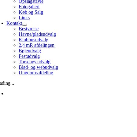
Opslagstavle
Fotogalleri
Køb og Salg
Links
Kontakt
Bestyrelse
Havne/pladsudvalg
Klubhusudvalg
2,4 mR afdelingen
Bøjeudvalg
Festudvalg
Torsdags udvalg
Blad- og webudvalg
Ungdomsafdeling
ading...