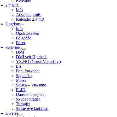
Referater
2,4 MR
Info
At sejle 2,4mR
Kalender 2,4 mR
Ungdom
Info
Opslagstavlen
Følgebåd
Priser
Sejlerinfo
DMI
DMI vejr Hjarbæk
YR.NO (Norsk Vejrudsigt)
Efs
Beaufort-tabel
Signalflag
Morse
Slusen – Virksund
FLID
Danske tursejlere
Skydeområder
Turbøjer
Sidste nye klubblad
Diverse