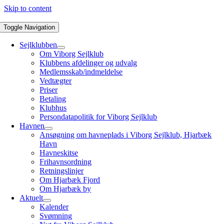
Skip to content
Toggle Navigation
Sejlklubben
Om Viborg Sejlklub
Klubbens afdelinger og udvalg
Medlemsskab/indmeldelse
Vedtægter
Priser
Betaling
Klubhus
Persondatapolitik for Viborg Sejlklub
Havnen
Ansøgning om havneplads i Viborg Sejlklub, Hjarbæk
Havn
Havneskitse
Frihavnsordning
Retningslinjer
Om Hjarbæk Fjord
Om Hjarbæk by
Aktuelt
Kalender
Svømning