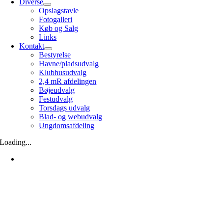
Diverse
Opslagstavle
Fotogalleri
Køb og Salg
Links
Kontakt
Bestyrelse
Havne/pladsudvalg
Klubhusudvalg
2,4 mR afdelingen
Bøjeudvalg
Festudvalg
Torsdags udvalg
Blad- og webudvalg
Ungdomsafdeling
Loading...