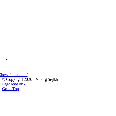
Show thumbnails]
© Copyright
2026 - Viborg Sejlklub
Page load link
Go to Top