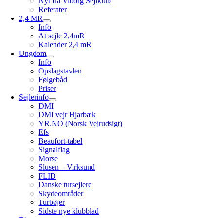
Nyt fra Viborg Sejlklub
Referater
2,4 MR
Info
At sejle 2,4mR
Kalender 2,4 mR
Ungdom
Info
Opslagstavlen
Følgebåd
Priser
Sejlerinfo
DMI
DMI vejr Hjarbæk
YR.NO (Norsk Vejrudsigt)
Efs
Beaufort-tabel
Signalflag
Morse
Slusen – Virksund
FLID
Danske tursejlere
Skydeområder
Turbøjer
Sidste nye klubblad