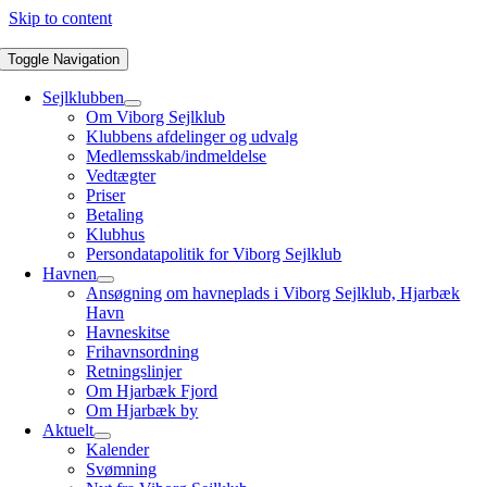
Skip to content
Toggle Navigation
Sejlklubben
Om Viborg Sejlklub
Klubbens afdelinger og udvalg
Medlemsskab/indmeldelse
Vedtægter
Priser
Betaling
Klubhus
Persondatapolitik for Viborg Sejlklub
Havnen
Ansøgning om havneplads i Viborg Sejlklub, Hjarbæk
Havn
Havneskitse
Frihavnsordning
Retningslinjer
Om Hjarbæk Fjord
Om Hjarbæk by
Aktuelt
Kalender
Svømning