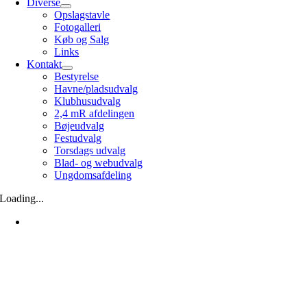
Diverse
Opslagstavle
Fotogalleri
Køb og Salg
Links
Kontakt
Bestyrelse
Havne/pladsudvalg
Klubhusudvalg
2,4 mR afdelingen
Bøjeudvalg
Festudvalg
Torsdags udvalg
Blad- og webudvalg
Ungdomsafdeling
Loading...