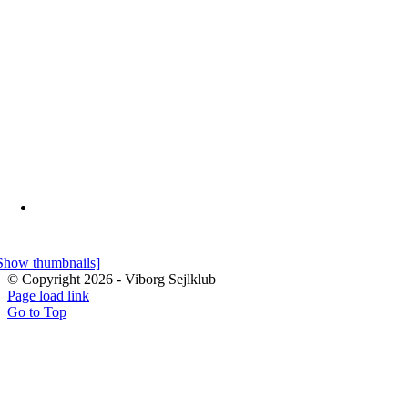
Show thumbnails]
© Copyright
2026 - Viborg Sejlklub
Page load link
Go to Top