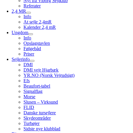
Nyt fra Viborg Sejlklub
Referater
2,4 MR
Info
At sejle 2,4mR
Kalender 2,4 mR
Ungdom
Info
Opslagstavlen
Følgebåd
Priser
Sejlerinfo
DMI
DMI vejr Hjarbæk
YR.NO (Norsk Vejrudsigt)
Efs
Beaufort-tabel
Signalflag
Morse
Slusen – Virksund
FLID
Danske tursejlere
Skydeområder
Turbøjer
Sidste nye klubblad