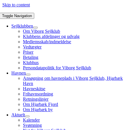
Skip to content
Toggle Navigation
Sejlklubben
Om Viborg Sejlklub
Klubbens afdelinger og udvalg
Medlemsskab/indmeldelse
Vedtægter
Priser
Betaling
Klubhus
Persondatapolitik for Viborg Sejlklub
Havnen
Ansøgning om havneplads i Viborg Sejlklub, Hjarbæk
Havn
Havneskitse
Frihavnsordning
Retningslinjer
Om Hjarbæk Fjord
Om Hjarbæk by
Aktuelt
Kalender
Svømning