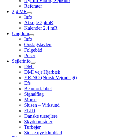
Nyt fra Viborg Sejlklub
Referater
2,4 MR
Info
At sejle 2,4mR
Kalender 2,4 mR
Ungdom
Info
Opslagstavlen
Følgebåd
Priser
Sejlerinfo
DMI
DMI vejr Hjarbæk
YR.NO (Norsk Vejrudsigt)
Efs
Beaufort-tabel
Signalflag
Morse
Slusen – Virksund
FLID
Danske tursejlere
Skydeområder
Turbøjer
Sidste nye klubblad