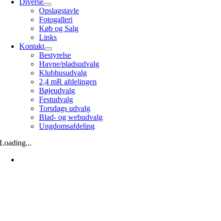
Diverse
Opslagstavle
Fotogalleri
Køb og Salg
Links
Kontakt
Bestyrelse
Havne/pladsudvalg
Klubhusudvalg
2,4 mR afdelingen
Bøjeudvalg
Festudvalg
Torsdags udvalg
Blad- og webudvalg
Ungdomsafdeling
Loading...