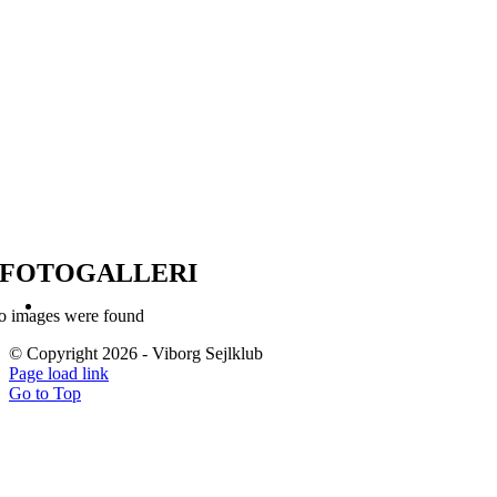
FOTOGALLERI
o images were found
© Copyright
2026 - Viborg Sejlklub
Page load link
Go to Top