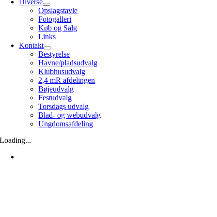
Diverse
Opslagstavle
Fotogalleri
Køb og Salg
Links
Kontakt
Bestyrelse
Havne/pladsudvalg
Klubhusudvalg
2,4 mR afdelingen
Bøjeudvalg
Festudvalg
Torsdags udvalg
Blad- og webudvalg
Ungdomsafdeling
Loading...