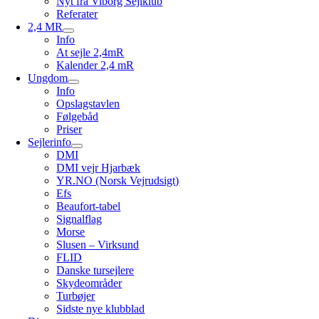
Nyt fra Viborg Sejlklub
Referater
2,4 MR
Info
At sejle 2,4mR
Kalender 2,4 mR
Ungdom
Info
Opslagstavlen
Følgebåd
Priser
Sejlerinfo
DMI
DMI vejr Hjarbæk
YR.NO (Norsk Vejrudsigt)
Efs
Beaufort-tabel
Signalflag
Morse
Slusen – Virksund
FLID
Danske tursejlere
Skydeområder
Turbøjer
Sidste nye klubblad