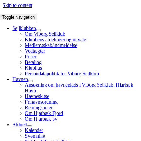
Skip to content
Toggle Navigation
Sejlklubben
Om Viborg Sejlklub
Klubbens afdelinger og udvalg
Medlemsskab/indmeldelse
Vedtægter
Priser
Betaling
Klubhus
Persondatapolitik for Viborg Sejlklub
Havnen
Ansøgning om havneplads i Viborg Sejlklub, Hjarbæk
Havn
Havneskitse
Frihavnsordning
Retningslinjer
Om Hjarbæk Fjord
Om Hjarbæk by
Aktuelt
Kalender
Svømning