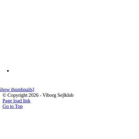
Show thumbnails]
© Copyright
2026 - Viborg Sejlklub
Page load link
Go to Top