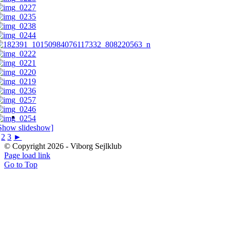
Show slideshow]
2
3
►
© Copyright
2026 - Viborg Sejlklub
Page load link
Go to Top