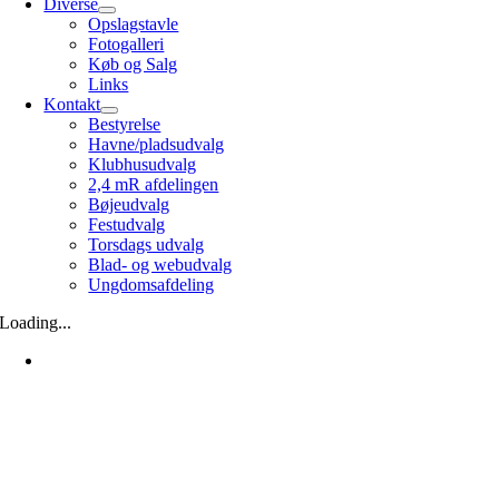
Diverse
Opslagstavle
Fotogalleri
Køb og Salg
Links
Kontakt
Bestyrelse
Havne/pladsudvalg
Klubhusudvalg
2,4 mR afdelingen
Bøjeudvalg
Festudvalg
Torsdags udvalg
Blad- og webudvalg
Ungdomsafdeling
Loading...