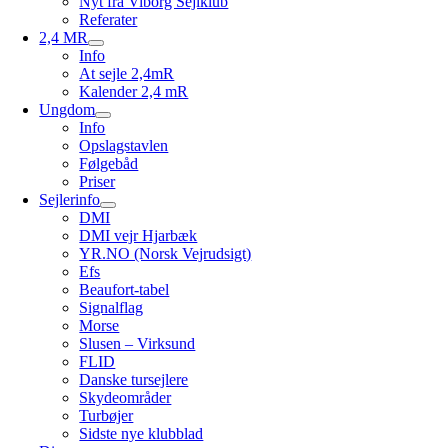
Nyt fra Viborg Sejlklub
Referater
2,4 MR
Info
At sejle 2,4mR
Kalender 2,4 mR
Ungdom
Info
Opslagstavlen
Følgebåd
Priser
Sejlerinfo
DMI
DMI vejr Hjarbæk
YR.NO (Norsk Vejrudsigt)
Efs
Beaufort-tabel
Signalflag
Morse
Slusen – Virksund
FLID
Danske tursejlere
Skydeområder
Turbøjer
Sidste nye klubblad