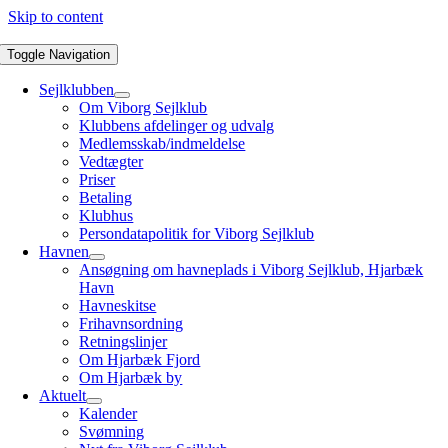
Skip to content
Toggle Navigation
Sejlklubben
Om Viborg Sejlklub
Klubbens afdelinger og udvalg
Medlemsskab/indmeldelse
Vedtægter
Priser
Betaling
Klubhus
Persondatapolitik for Viborg Sejlklub
Havnen
Ansøgning om havneplads i Viborg Sejlklub, Hjarbæk
Havn
Havneskitse
Frihavnsordning
Retningslinjer
Om Hjarbæk Fjord
Om Hjarbæk by
Aktuelt
Kalender
Svømning